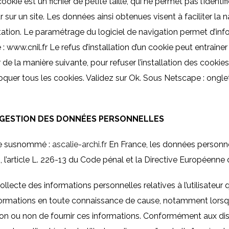
kie est un fichier de petite taille, qui ne permet pas l’identific
 sur un site. Les données ainsi obtenues visent à faciliter la n
ation. Le paramétrage du logiciel de navigation permet d’inf
: www.cnil.fr Le refus d’installation d’un cookie peut entraîner 
 de la manière suivante, pour refuser l’installation des cookies
Bloquer tous les cookies. Validez sur Ok. Sous Netscape : ongl
– GESTION DES DONNÉES PERSONNELLES
site susnommé :
ascalie-archi.fr
En France, les données personne
, l’article L. 226-13 du Code pénal et la Directive Européenne
e collecte des informations personnelles relatives à l’utilisate
 informations en toute connaissance de cause, notamment lorsqu’
ion ou non de fournir ces informations. Conformément aux disp