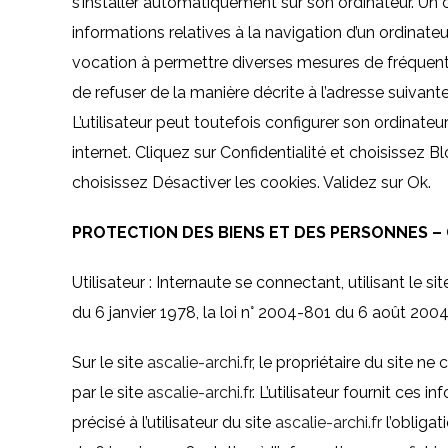
s’installer automatiquement sur son ordinateur. Un coo
informations relatives à la navigation d’un ordinateur
vocation à permettre diverses mesures de fréquent
de refuser de la manière décrite à l’adresse suivante 
L’utilisateur peut toutefois configurer son ordinateur
internet. Cliquez sur Confidentialité et choisissez 
choisissez Désactiver les cookies. Validez sur Ok.
PROTECTION DES BIENS ET DES PERSONNES 
Utilisateur : Internaute se connectant, utilisant le 
du 6 janvier 1978, la loi n° 2004-801 du 6 août 2004
Sur le site
ascalie-archi.fr
, le propriétaire du site n
par le site
ascalie-archi.fr
. L’utilisateur fournit ces
précisé à l’utilisateur du site
ascalie-archi.fr
l’obligat