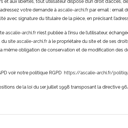
ers et aux libertés, tout utilisateur dispose d’un droit d’accès, 
r, adressez votre demande à
ascalie-archi.fr
par email : email
té avec signature du titulaire de la pièce, en précisant l’adre
ite
ascalie-archi.fr
n’est publiée à l’insu de l’utilisateur, écha
 du site
ascalie-archi.fr
à le propriétaire du site et de ses droi
 la même obligation de conservation et de modification des donn
GPD voir notre politique RGPD
https://ascalie-archi.fr/politi
ions de la loi du 1er juillet 1998 transposant la directive 96