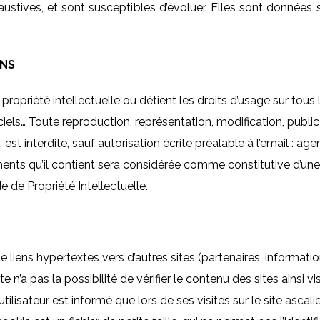
haustives, et sont susceptibles d’évoluer. Elles sont donnée
ONS
e propriété intellectuelle ou détient les droits d’usage sur to
ciels… Toute reproduction, représentation, modification, publi
 est interdite, sauf autorisation écrite préalable à l’email : a
éments qu’il contient sera considérée comme constitutive d’u
e de Propriété Intellectuelle.
liens hypertextes vers d’autres sites (partenaires, information
ite n’a pas la possibilité de vérifier le contenu des sites ainsi 
tilisateur est informé que lors de ses visites sur le site
ascalie